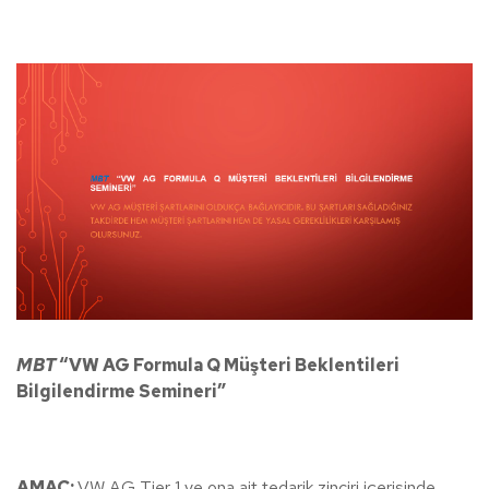
MBT
“VW AG Formula Q Müşteri Beklentileri
Bilgilendirme Semineri”
AMAÇ:
VW AG Tier 1 ve ona ait tedarik zinciri içerisinde